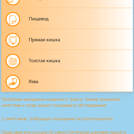
Пищевод
Прямая кишка
Толстая кишка
Язва
Проблемы желудочно-кишечного тракта: почему возникают
симптомы и когда нельзя откладывать обследование
5 симптомов, требующих посещения гастроэнтеролога
Пошаговая инструкция по самостоятельной циклевке паркета