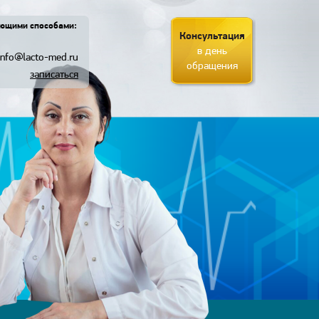
ующими способами:
Консультация
в день
info@lacto-med.ru
обращения
записаться