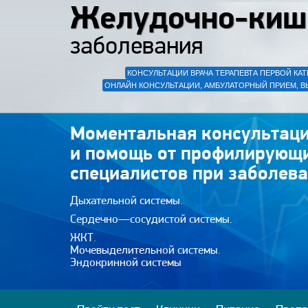
Желудочно-киш
заболевания
КОНСУЛЬТАЦИИ ВРАЧА ТЕРАПЕВТА ПЕРВОЙ КАТ
ОНЛАЙН КОНСУЛЬТАЦИИ, АМБУЛАТОРНЫЙ ПРИЕМ, В
Моментальная консультаци
и помощь от профилирующ
специалистов при заболева
Дыхательной системы.
Сердечно—сосудистой системы.
ЖКТ.
Мочевыделительной системы.
Эндокринной системы