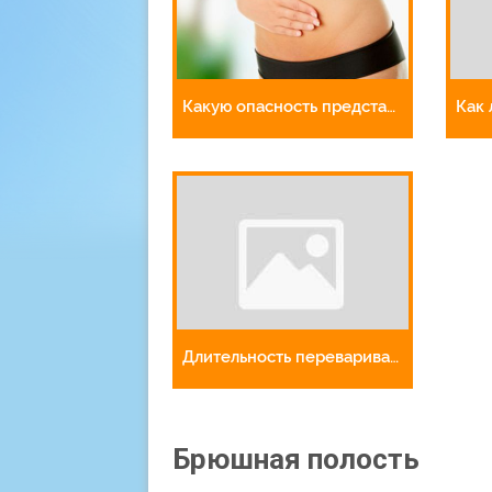
Какую опасность представляет пупочная грыжа
Длительность переваривания пищи в желудке человека
Брюшная полость