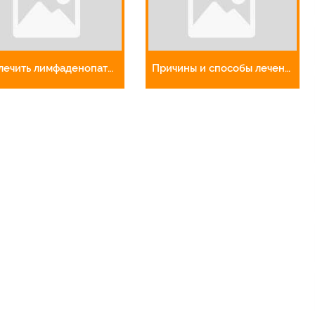
Как лечить лимфаденопатию брюшной полости
Причины и способы лечения болей в левом боку