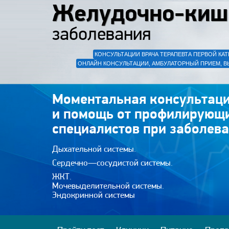
Желудочно-киш
заболевания
КОНСУЛЬТАЦИИ ВРАЧА ТЕРАПЕВТА ПЕРВОЙ КАТ
ОНЛАЙН КОНСУЛЬТАЦИИ, АМБУЛАТОРНЫЙ ПРИЕМ, В
Моментальная консультаци
и помощь от профилирующ
специалистов при заболева
Дыхательной системы.
Сердечно—сосудистой системы.
ЖКТ.
Мочевыделительной системы.
Эндокринной системы