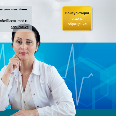
ующими способами:
Консультация
в день
info@lacto-med.ru
обращения
записаться