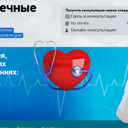
ечные
Получить консультацию можно след
Связь и конкультации
по почте:
Онлайн консультация:
ЕГОРИИ.
ЫЗОВ НА ДОМ.
я,
их
ниях: