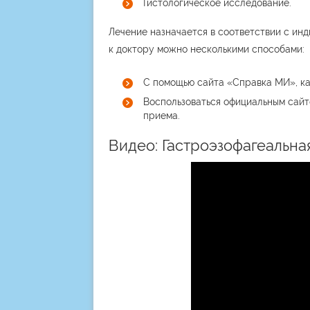
Гистологическое исследование.
Лечение назначается в соответствии с ин
к доктору можно несколькими способами:
С помощью сайта «Справка МИ», ка
Воспользоваться официальным сайто
приема.
Видео: Гастроэзофагеальна