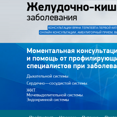
Желудочно-киш
заболевания
КОНСУЛЬТАЦИИ ВРАЧА ТЕРАПЕВТА ПЕРВОЙ КАТ
ОНЛАЙН КОНСУЛЬТАЦИИ, АМБУЛАТОРНЫЙ ПРИЕМ, В
Моментальная консультаци
и помощь от профилирующ
специалистов при заболева
Дыхательной системы.
Сердечно—сосудистой системы.
ЖКТ.
Мочевыделительной системы.
Эндокринной системы