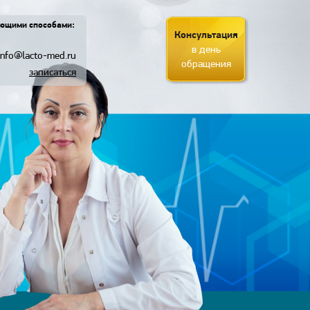
ующими способами:
Консультация
в день
info@lacto-med.ru
обращения
записаться