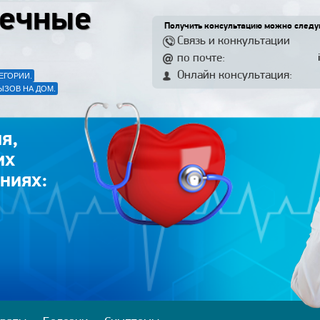
ечные
Получить консультацию можно след
Связь и конкультации
по почте:
Онлайн консультация:
ЕГОРИИ.
ЫЗОВ НА ДОМ.
я,
их
ниях: