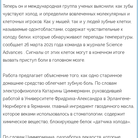
Теперь он и международная группа ученых выяснили, как зубы
чувствуют холод, и определили вовлеченных молекулярных и
клеточных игроков. Как у мышей, так и у людей зубные клетки,
называемые одонтобластами, содержат чувствительные к
холоду белки, которые обнаруживают перепады температуры,
сообщает 26 марта 2021 года команда в журнале Science
Advances . Сигналы от этих клеток могут в конечном итоге
вызвать приступ боли в головном мозге.
Работа предлагает объяснение того, как одно старинное
домашнее средство облегчает зубную боль. По словам
электрофизиолога Катарины Циммерманн, руководившей
работой в Университете Фридриха-Александра в Эрлангене-
Нюрнберге в Германии, главный ингредиент гвоздичного масла,
которое веками использовалось в стоматологии, содержит
химическое вещество, блокирующее белок «датчика холода».
По словам Циммерманна, разработка лекарств, которые