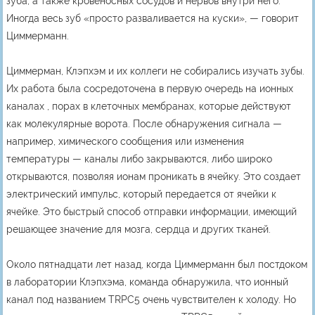
зуба, а также кровеносных сосудов и нервов внутри него.
Иногда весь зуб «просто разваливается на куски», — говорит
Циммерманн.
Циммерман, Клэпхэм и их коллеги не собирались изучать зубы.
Их работа была сосредоточена в первую очередь на ионных
каналах , порах в клеточных мембранах, которые действуют
как молекулярные ворота. После обнаружения сигнала —
например, химического сообщения или изменения
температуры — каналы либо закрываются, либо широко
открываются, позволяя ионам проникать в ячейку. Это создает
электрический импульс, который передается от ячейки к
ячейке. Это быстрый способ отправки информации, имеющий
решающее значение для мозга, сердца и других тканей.
Около пятнадцати лет назад, когда Циммерманн был постдоком
в лаборатории Клэпхэма, команда обнаружила, что ионный
канал под названием TRPC5 очень чувствителен к холоду. Но