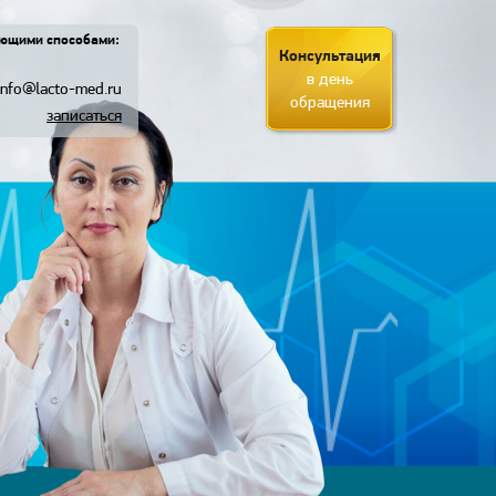
ующими способами:
Консультация
в день
info@lacto-med.ru
обращения
записаться