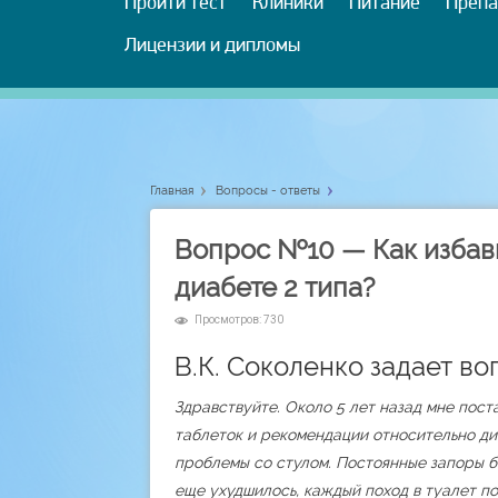
Пройти тест
Клиники
Питание
Препа
Лицензии и дипломы
Главная
Вопросы - ответы
Вопрос №10 — Как избави
диабете 2 типа?
Просмотров: 730
В.К. Соколенко задает во
Здравствуйте. Около 5 лет назад мне пост
таблеток и рекомендации относительно ди
проблемы со стулом. Постоянные запоры б
еще ухудшилось, каждый поход в туалет п