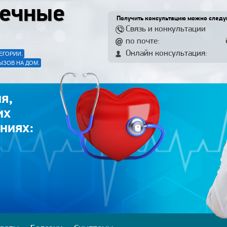
ечные
Получить консультацию можно след
Связь и конкультации
по почте:
Онлайн консультация:
ЕГОРИИ.
ЫЗОВ НА ДОМ.
я,
их
ниях: