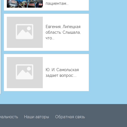
пациентам...
Евгения, Липецкая
область: Слышала,
что...
Ю. И. Самольская
задает вопрос:...
иальность
Наши авторы
Обратная связь