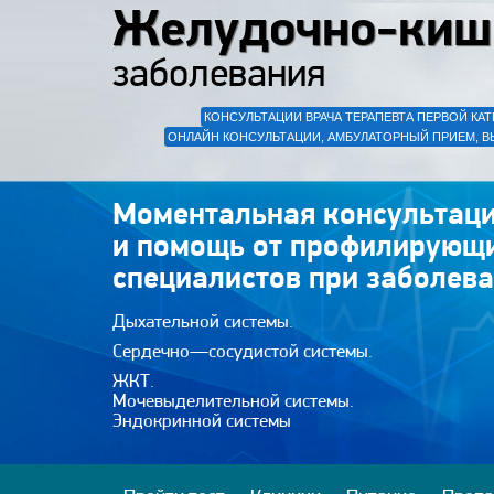
Желудочно-киш
заболевания
КОНСУЛЬТАЦИИ ВРАЧА ТЕРАПЕВТА ПЕРВОЙ КАТ
ОНЛАЙН КОНСУЛЬТАЦИИ, АМБУЛАТОРНЫЙ ПРИЕМ, В
Моментальная консультаци
и помощь от профилирующ
специалистов при заболева
Дыхательной системы.
Сердечно—сосудистой системы.
ЖКТ.
Мочевыделительной системы.
Эндокринной системы