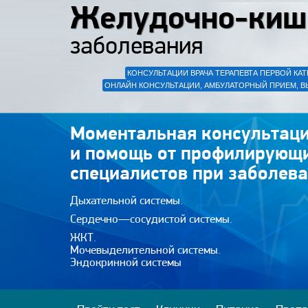
Желудочно-киш
заболевания
КОНСУЛЬТАЦИИ ВРАЧА ТЕРАПЕВТА ПЕРВОЙ КАТ
ОНЛАЙН КОНСУЛЬТАЦИИ, АМБУЛАТОРНЫЙ ПРИЕМ, В
Моментальная консультаци
и помощь от профилирующ
специалистов при заболева
Дыхательной системы.
Сердечно—сосудистой системы.
ЖКТ.
Мочевыделительной системы.
Эндокринной системы