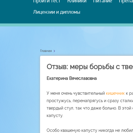
Пройти тест
Клиники
Питание
Препа
Лицензии и дипломы
Главная
Отзыв: меры борьбы с тв
Екатерина Вячеславовна
У меня очень чувствительный
кишечник
к р
простужусь, перенапрягусь и сразу сталк
твердый стул, так что даже больно. В этой 
капусту.
Особо квашеную капусту никогда не любила