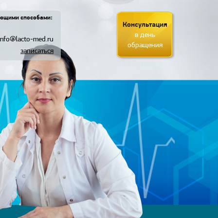
ующими способами:
Консультация
в день
info@lacto-med.ru
обращения
записаться