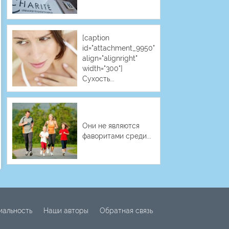
[caption
id="attachment_9950"
align="alignright"
width="300"]
Сухость...
Они не являются
фаворитами среди...
иальность
Наши авторы
Обратная связь