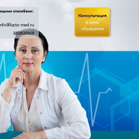
ующими способами:
Консультация
в день
info@lacto-med.ru
обращения
записаться