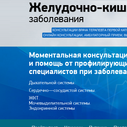
Желудочно-киш
заболевания
КОНСУЛЬТАЦИИ ВРАЧА ТЕРАПЕВТА ПЕРВОЙ КАТ
ОНЛАЙН КОНСУЛЬТАЦИИ, АМБУЛАТОРНЫЙ ПРИЕМ, В
Моментальная консультаци
и помощь от профилирующ
специалистов при заболева
Дыхательной системы.
Сердечно—сосудистой системы.
ЖКТ.
Мочевыделительной системы.
Эндокринной системы